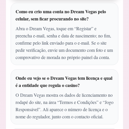
Como eu crio uma conta no Dream Vegas pelo
celular, sem ficar procurando no site?
Abra o Dream Vegas, toque em “Registar” e
preencha e-mail, senha e data de nascimento; no fim,
confirme pelo link enviado para o e-mail. Se o site
pedir verificação, envie um documento com foto e um
comprovativo de morada no próprio painel da conta.
Onde eu vejo se o Dream Vegas tem licença e qual
é a entidade que regula o casino?
O Dream Vegas mostra os dados de licenciamento no
rodapé do site, na área “Termos e Condições” e “Jogo
Responsável”. Ali aparece o número de licença e o
nome do regulador, junto com o contacto oficial.