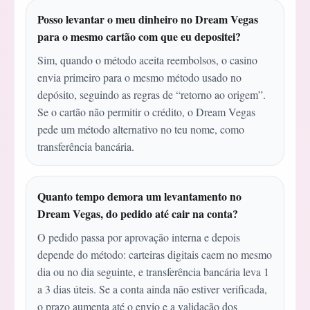
Posso levantar o meu dinheiro no Dream Vegas
para o mesmo cartão com que eu depositei?
Sim, quando o método aceita reembolsos, o casino
envia primeiro para o mesmo método usado no
depósito, seguindo as regras de “retorno ao origem”.
Se o cartão não permitir o crédito, o Dream Vegas
pede um método alternativo no teu nome, como
transferência bancária.
Quanto tempo demora um levantamento no
Dream Vegas, do pedido até cair na conta?
O pedido passa por aprovação interna e depois
depende do método: carteiras digitais caem no mesmo
dia ou no dia seguinte, e transferência bancária leva 1
a 3 dias úteis. Se a conta ainda não estiver verificada,
o prazo aumenta até o envio e a validação dos