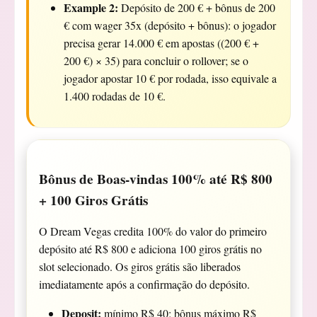
Example 2:
Depósito de 200 € + bônus de 200
€ com wager 35x (depósito + bônus): o jogador
precisa gerar 14.000 € em apostas ((200 € +
200 €) × 35) para concluir o rollover; se o
jogador apostar 10 € por rodada, isso equivale a
1.400 rodadas de 10 €.
Bônus de Boas-vindas 100% até R$ 800
+ 100 Giros Grátis
O Dream Vegas credita 100% do valor do primeiro
depósito até R$ 800 e adiciona 100 giros grátis no
slot selecionado. Os giros grátis são liberados
imediatamente após a confirmação do depósito.
Deposit:
mínimo R$ 40; bônus máximo R$