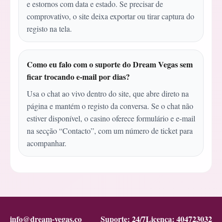
e estornos com data e estado. Se precisar de
comprovativo, o site deixa exportar ou tirar captura do
registo na tela.
Como eu falo com o suporte do Dream Vegas sem
ficar trocando e-mail por dias?
Usa o chat ao vivo dentro do site, que abre direto na
página e mantém o registo da conversa. Se o chat não
estiver disponível, o casino oferece formulário e e-mail
na secção “Contacto”, com um número de ticket para
acompanhar.
info@dream-vegas.co
Suporte: 24/7
Licença: 404723032