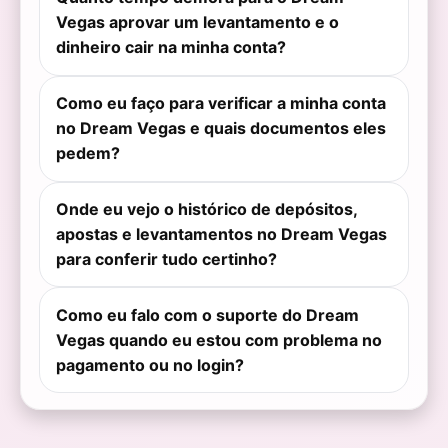
Vegas aprovar um levantamento e o
dinheiro cair na minha conta?
Como eu faço para verificar a minha conta
no Dream Vegas e quais documentos eles
pedem?
Onde eu vejo o histórico de depósitos,
apostas e levantamentos no Dream Vegas
para conferir tudo certinho?
Como eu falo com o suporte do Dream
Vegas quando eu estou com problema no
pagamento ou no login?