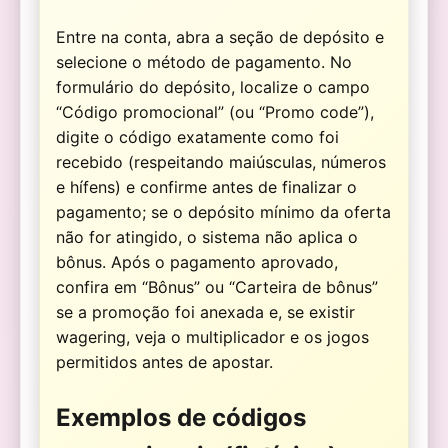
Entre na conta, abra a seção de depósito e
selecione o método de pagamento. No
formulário do depósito, localize o campo
“Código promocional” (ou “Promo code”),
digite o código exatamente como foi
recebido (respeitando maiúsculas, números
e hífens) e confirme antes de finalizar o
pagamento; se o depósito mínimo da oferta
não for atingido, o sistema não aplica o
bônus. Após o pagamento aprovado,
confira em “Bônus” ou “Carteira de bônus”
se a promoção foi anexada e, se existir
wagering, veja o multiplicador e os jogos
permitidos antes de apostar.
Exemplos de códigos