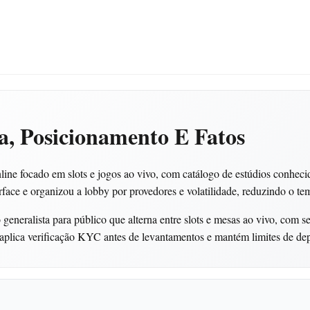
a, Posicionamento E Fatos
ne focado em slots e jogos ao vivo, com catálogo de estúdios conhec
erface e organizou a lobby por provedores e volatilidade, reduzindo o t
neralista para público que alterna entre slots e mesas ao vivo, com ses
, aplica verificação KYC antes de levantamentos e mantém limites de dep