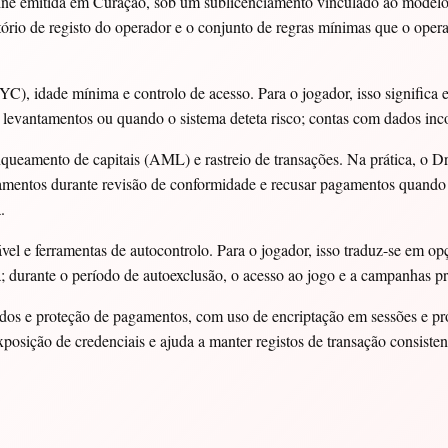
ne emitida em Curaçao, sob um sublicenciamento vinculado ao modelo d
tório de registo do operador e o conjunto de regras mínimas que o oper
YC), idade mínima e controlo de acesso. Para o jogador, isso significa
levantamentos ou quando o sistema deteta risco; contas com dados incon
ueamento de capitais (AML) e rastreio de transações. Na prática, o D
mentos durante revisão de conformidade e recusar pagamentos quando há
.
vel e ferramentas de autocontrolo. Para o jogador, isso traduz-se em opç
ta; durante o período de autoexclusão, o acesso ao jogo e a campanhas p
ados e proteção de pagamentos, com uso de encriptação em sessões e pr
exposição de credenciais e ajuda a manter registos de transação consiste