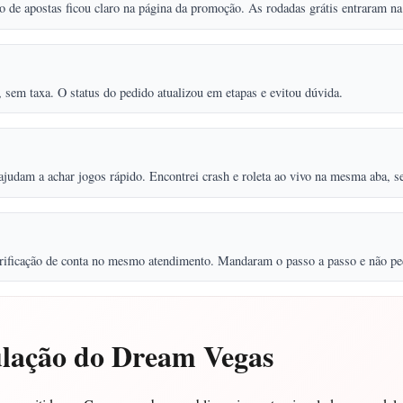
to de apostas ficou claro na página da promoção. As rodadas grátis entraram n
, sem taxa. O status do pedido atualizou em etapas e evitou dúvida.
 ajudam a achar jogos rápido. Encontrei crash e roleta ao vivo na mesma aba, s
erificação de conta no mesmo atendimento. Mandaram o passo a passo e não 
ulação do Dream Vegas