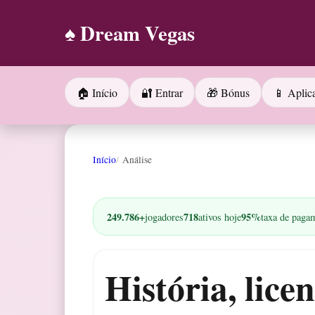
♠️ Dream Vegas
🏠 Início
🔐 Entrar
🎁 Bónus
📱 Aplic
Início
Análise
249.786+
718
95%
jogadores
ativos hoje
taxa de paga
História, lice