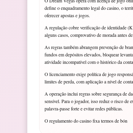
O Dream Vegas opera com licença de jogo onli
define o enquadramento legal do casino, o terri
oferecer apostas e jogos.
A regulação cobre verificação de identidade (K
alguns casos, comprovativo de morada antes de 
As regras também abrangem prevenção de branq
fundos em depósitos elevados, bloquear levanta
atividade incompatível com o histórico da conta
O licenciamento exige política de jogo responsá
limites de perda, com aplicação a nível de con
A operação inclui regras sobre segurança de d
sensível. Para o jogador, isso reduz o risco de 
palavra-passe forte e evitar redes públicas.
O regulamento do casino fixa termos de bón