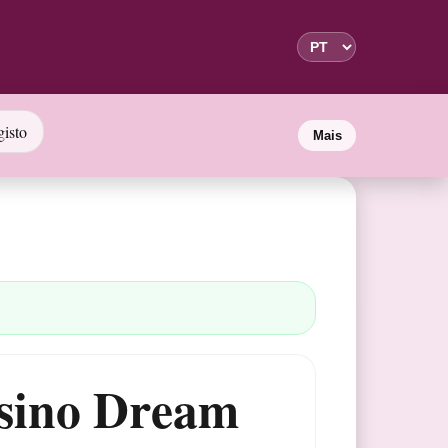
isto
Mais
casino Dream