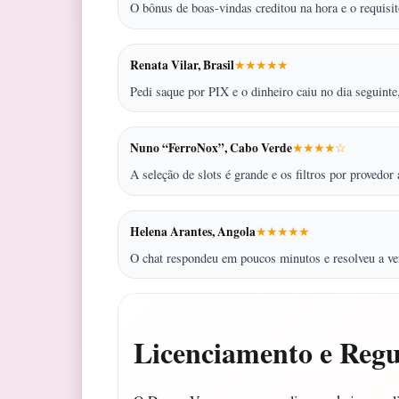
O bônus de boas-vindas creditou na hora e o requisi
Renata Vilar, Brasil
★★★★★
Pedi saque por PIX e o dinheiro caiu no dia seguinte
Nuno “FerroNox”, Cabo Verde
★★★★☆
A seleção de slots é grande e os filtros por provedor
Helena Arantes, Angola
★★★★★
O chat respondeu em poucos minutos e resolveu a v
Licenciamento e Reg