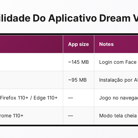
lidade Do Aplicativo Dream 
App size
Notes
~145 MB
Login com Face 
~95 MB
Instalação por 
Firefox 110+ / Edge 110+
—
Jogo no navegad
hrome 110+
—
Modo tela cheia