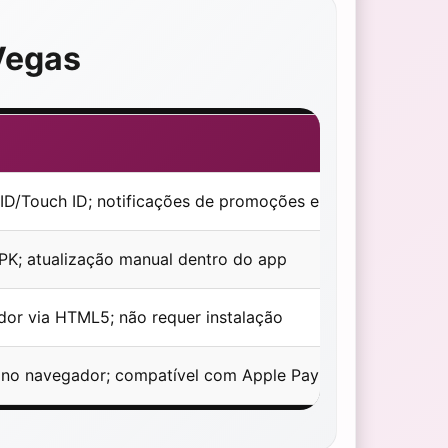
Vegas
ID/Touch ID; notificações de promoções e giros grátis
APK; atualização manual dentro do app
or via HTML5; não requer instalação
 no navegador; compatível com Apple Pay onde disponível