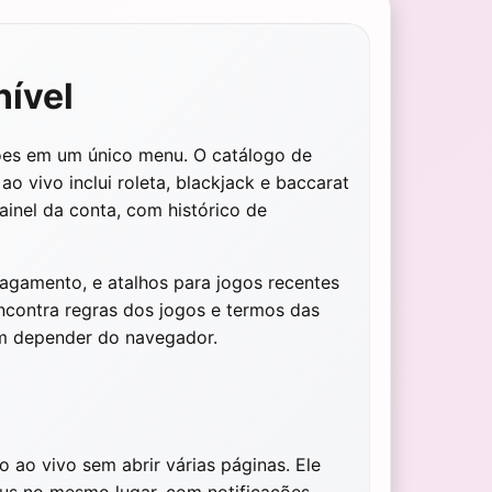
nível
ções em um único menu. O catálogo de
ao vivo inclui roleta, blackjack e baccarat
inel da conta, com histórico de
 pagamento, e atalhos para jogos recentes
encontra regras dos jogos e termos das
sem depender do navegador.
o ao vivo sem abrir várias páginas. Ele
us no mesmo lugar, com notificações