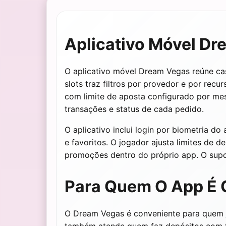
Aplicativo Móvel Dr
O aplicativo móvel Dream Vegas reúne ca
slots traz filtros por provedor e por recu
com limite de aposta configurado por me
transações e status de cada pedido.
O aplicativo inclui login por biometria d
e favoritos. O jogador ajusta limites de 
promoções dentro do próprio app. O supor
Para Quem O App É 
O Dream Vegas é conveniente para quem jog
também atende quem faz depósitos com f