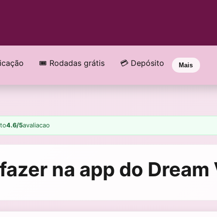
licação
🎟️ Rodadas grátis
💳 Depósito
Mais
to
4.6/5
avaliacao
fazer na app do Dream