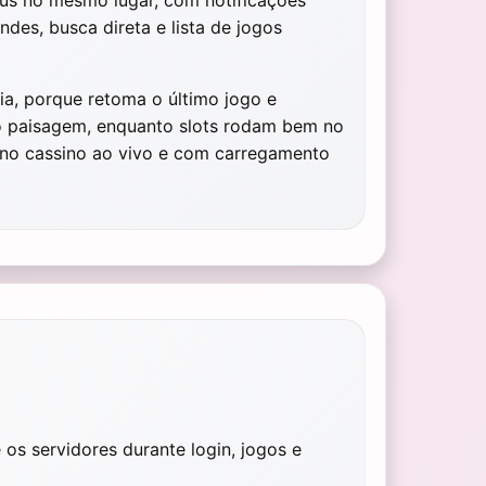
s, busca direta e lista de jogos
ia, porque retoma o último jogo e
do paisagem, enquanto slots rodam bem no
 no cassino ao vivo e com carregamento
 os servidores durante login, jogos e