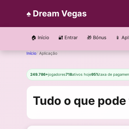
♠️ Dream Vegas
🏠 Início
🔐 Entrar
🎁 Bónus
📱 Ap
Início
Aplicação
249.786+
jogadores
718
ativos hoje
95%
taxa de pagamen
Tudo o que pode 