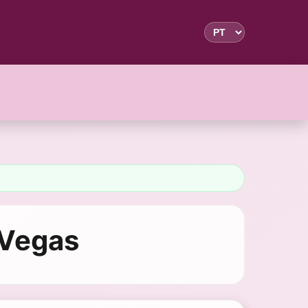
 Vegas