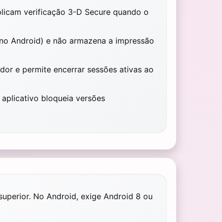
icam verificação 3-D Secure quando o
 no Android) e não armazena a impressão
or e permite encerrar sessões ativas ao
 aplicativo bloqueia versões
superior. No Android, exige Android 8 ou